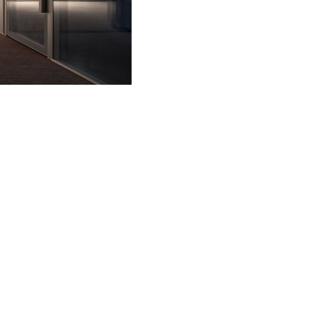
©milanesi | paiusco