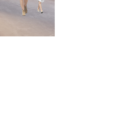
01F Bookstore
©milanesi | paiusco